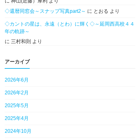
に
神山(近藤）摩利
より
◇還暦同窓会～スナップ写真part2～
に
とおる
より
◇カントの星は、永遠（とわ）に輝く◇～延岡西高校４４
年の軌跡～
に
三村和則
より
アーカイブ
2026年6月
2026年2月
2025年5月
2025年4月
2024年10月