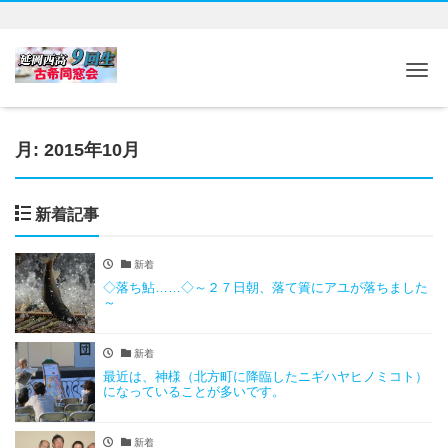
Tog
月:
2015年10月
新着記事
新着
◇落ち鮎……◇～２７日朝、落て簀にアユが落ちました
～
新着
最近は、神様（北方町に降臨したニギハヤヒノミコト）
になっていることが多いです。
新着