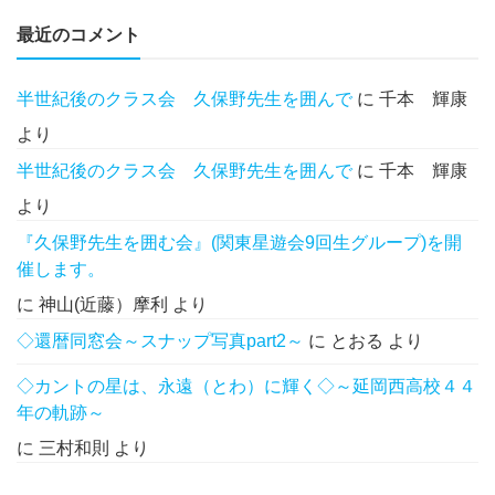
最近のコメント
半世紀後のクラス会 久保野先生を囲んで
に
千本 輝康
より
半世紀後のクラス会 久保野先生を囲んで
に
千本 輝康
より
『久保野先生を囲む会』(関東星遊会9回生グループ)を開
催します。
に
神山(近藤）摩利
より
◇還暦同窓会～スナップ写真part2～
に
とおる
より
◇カントの星は、永遠（とわ）に輝く◇～延岡西高校４４
年の軌跡～
に
三村和則
より