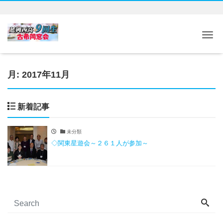
Tog
月:
2017年11月
新着記事
未分類
◇関東星遊会～２６１人が参加～