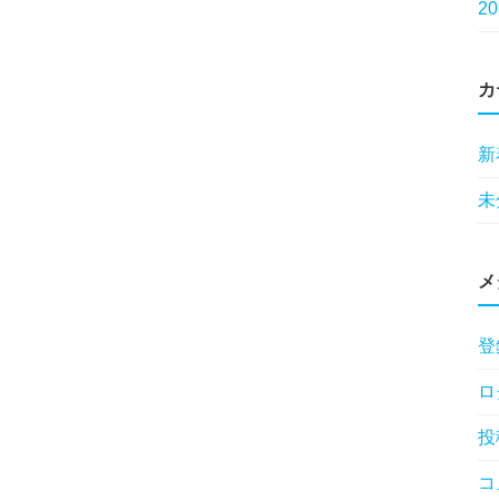
2
カ
新
未
メ
登
ロ
投
コ