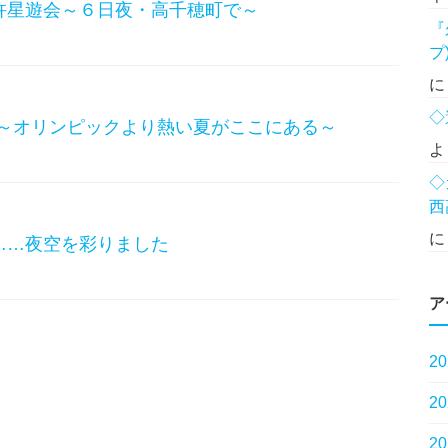
杵星遊会～６日夜・高千穂町で～
『
プ
◇
16～オリンピックより熱い夏がここにある～
よ
◇
西
……夜空を彩りました
ア
2
2
2