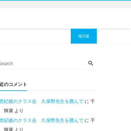
掲示板
近のコメント
世紀後のクラス会 久保野先生を囲んで
に
千
 輝康
より
世紀後のクラス会 久保野先生を囲んで
に
千
 輝康
より