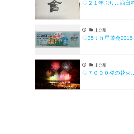
◇２１年ぶり…西臼
未分類
◇35ｔｈ星遊会20
未分類
◇７０００発の花火