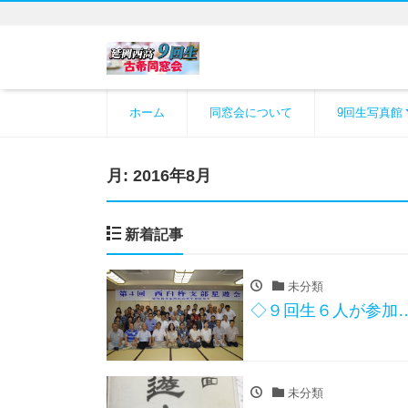
ホーム
同窓会について
9回生写真館
月:
2016年8月
新着記事
未分類
◇９回生６人が参加
未分類