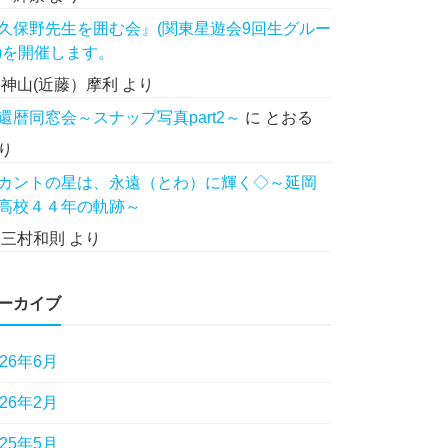
久保野先生を囲む会』(関東星遊会9回生グルー
)を開催します。
に
神山(近藤）摩利
より
還暦同窓会～スナップ写真part2～
に
とおる
り
カントの星は、永遠（とわ）に輝く◇～延岡
高校４４年の軌跡～
に
三村和則
より
ーカイブ
026年6月
026年2月
025年5月