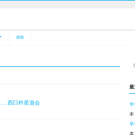
校歌
最
……西臼杵星遊会
半
本
半
本