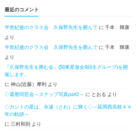
最近のコメント
半世紀後のクラス会 久保野先生を囲んで
に
千本 輝康
より
半世紀後のクラス会 久保野先生を囲んで
に
千本 輝康
より
『久保野先生を囲む会』(関東星遊会9回生グループ)を開
催します。
に
神山(近藤）摩利
より
◇還暦同窓会～スナップ写真part2～
に
とおる
より
◇カントの星は、永遠（とわ）に輝く◇～延岡西高校４４
年の軌跡～
に
三村和則
より