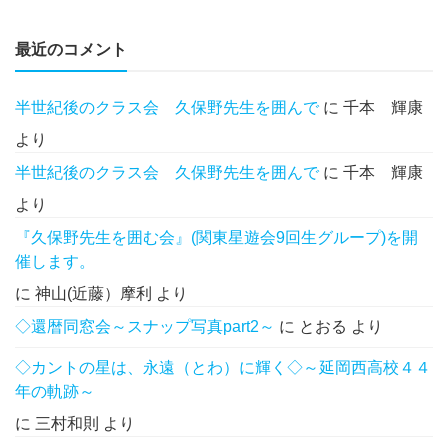
最近のコメント
半世紀後のクラス会 久保野先生を囲んで
に
千本 輝康
より
半世紀後のクラス会 久保野先生を囲んで
に
千本 輝康
より
『久保野先生を囲む会』(関東星遊会9回生グループ)を開
催します。
に
神山(近藤）摩利
より
◇還暦同窓会～スナップ写真part2～
に
とおる
より
◇カントの星は、永遠（とわ）に輝く◇～延岡西高校４４
年の軌跡～
に
三村和則
より