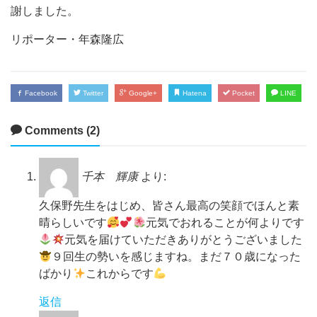
謝しました。
リポーター・年森隆広
Facebook
Twitter
Google+
Hatena
Pocket
LINE
Comments (2)
千本 輝康
より:
久保野先生をはじめ、皆さん最高の笑顔でほんと素
晴らしいです
元気でおれることが何よりです
元気を届けていただきありがとうございました
９回生の勢いを感じますね。まだ７０歳になった
ばかり
これからです
返信