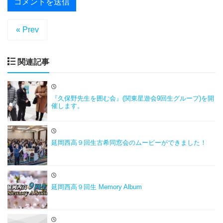
« Prev
関連記事
『久保野先生を囲む会』(関東星遊会9回生グループ)を開
催します。
延岡西高９回生古希同窓会のムービーができました！
延岡西高９回生 Memory Album