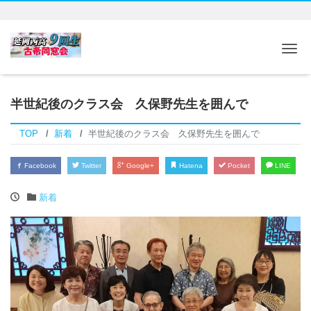
Tog
半世紀後のクラス会 久保野先生を囲んで
TOP
新着
半世紀後のクラス会 久保野先生を囲んで
Facebook
Twitter
Google+
Hatena
Pocket
LINE
新着