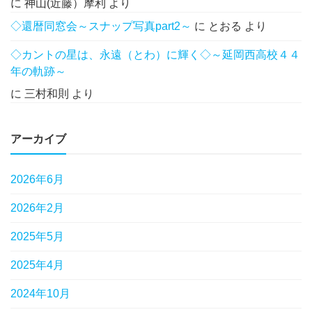
に
神山(近藤）摩利
より
◇還暦同窓会～スナップ写真part2～
に
とおる
より
◇カントの星は、永遠（とわ）に輝く◇～延岡西高校４４
年の軌跡～
に
三村和則
より
アーカイブ
2026年6月
2026年2月
2025年5月
2025年4月
2024年10月