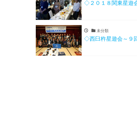
◇２０１８関東星遊
未分類
◇西臼杵星遊会～９