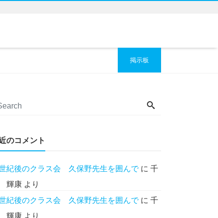
掲示板
近のコメント
世紀後のクラス会 久保野先生を囲んで
に
千
 輝康
より
世紀後のクラス会 久保野先生を囲んで
に
千
 輝康
より