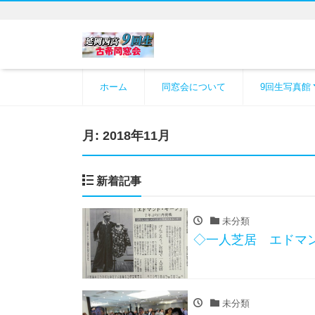
ホーム
同窓会について
9回生写真館
月:
2018年11月
新着記事
未分類
◇一人芝居 エドマ
未分類