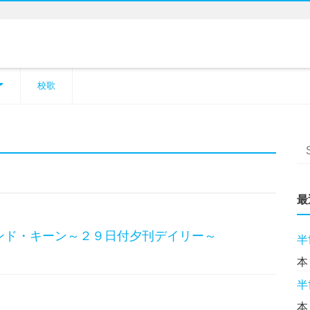
校歌
最
ンド・キーン～２９日付夕刊デイリー～
半
本
半
本