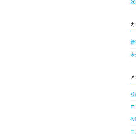
2
カ
新
未
メ
登
ロ
投
コ