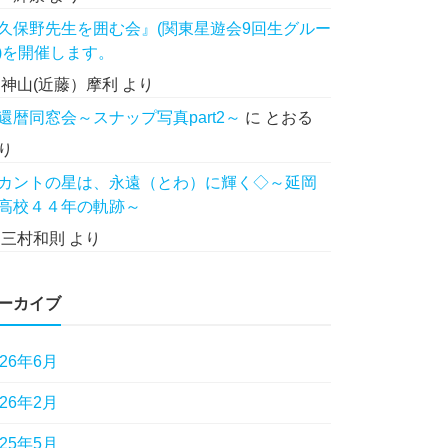
久保野先生を囲む会』(関東星遊会9回生グルー
)を開催します。
に
神山(近藤）摩利
より
還暦同窓会～スナップ写真part2～
に
とおる
り
カントの星は、永遠（とわ）に輝く◇～延岡
高校４４年の軌跡～
に
三村和則
より
ーカイブ
026年6月
026年2月
025年5月