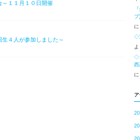
会～１１月１０日開催
『
プ
◇
回生４人が参加しました～
よ
◇
西
ア
2
2
2